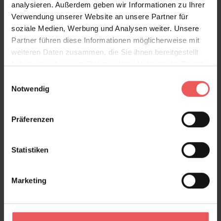
analysieren. Außerdem geben wir Informationen zu Ihrer
Gastronomieeinrichtungen. Besonders in Kombination
Verwendung unserer Website an unsere Partner für
mit Naturmaterialien wie Rattan, hellem Holz oder
soziale Medien, Werbung und Analysen weiter. Unsere
Leinen entsteht eine entspannte, lichtdurchflutete
Partner führen diese Informationen möglicherweise mit
Atmosphäre mit einem Hauch tropischer Eleganz.
weiteren Daten zusammen, die Sie ihnen bereitgestellt
haben oder die sie im Rahmen Ihrer Nutzung der Dienste
Produktdetails
gesammelt haben.
Einwilligungsauswahl
Notwendig
Versand & Zahlung
Präferenzen
Bewertungen
Statistiken
FAQ
Teilen!
Marketing
Sie haben Fragen zum Produkt?