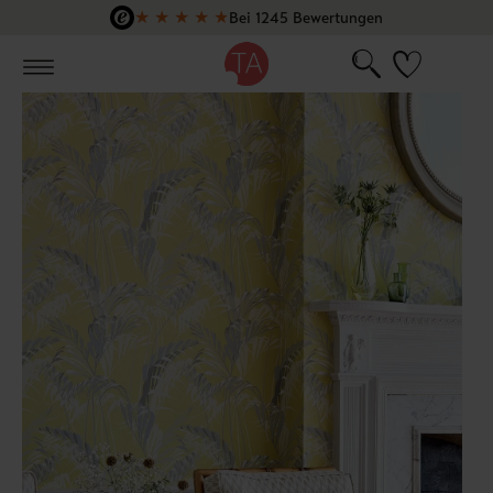
★
★
★
★
★
Bei 1245 Bewertungen
Zum Hauptinhalt springen