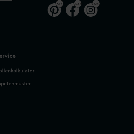
4,9 k
32,5 k
3,1 k
ervice
ollenkalkulator
apetenmuster