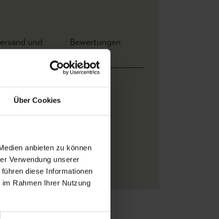
ersand und
Bewertungen
ahlung
Breite: 0,70 m x Höhe 10,00 m
Über Cookies
Wear the walls
Blätter
Anthrazit
, Creme
, Rot
 Medien anbieten zu können
WEAR THE WALLS
hrer Verwendung unserer
Vlies
 führen diese Informationen
ie im Rahmen Ihrer Nutzung
Zu Favoriten
Teilen!