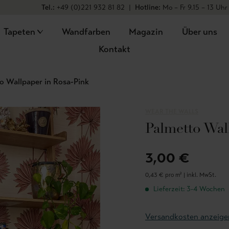
Tel.:
+49 (0)221 932 81 82
|
Hotline:
Mo – Fr 9.15 – 13 Uhr
Tapeten
Wandfarben
Magazin
Über uns
Kontakt
o Wallpaper in Rosa-Pink
WEAR THE WALLS
Palmetto Wal
3,00 €
0,43 € pro m² |
inkl. MwSt.
Lieferzeit: 3-4 Wochen
Versandkosten anzeige