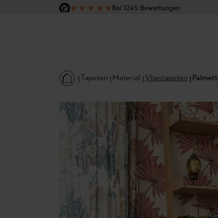
★
★
★
★
★
Bei 1245 Bewertungen
 Hauptinhalt springen
Zur Suche springen
Zur Hauptnavigation springen
Versandkostenfrei in Deutschland
Tapeten
Material
Vliestapeten
Palmett