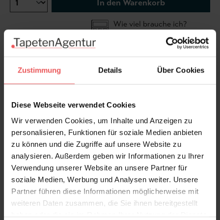
In den Warenkorb
Wie viel brauche ich?
Rollen & Mengen berechnen
Zustimmung
Details
Über Cookies
In den Raumbilder ist ggf. das Motiv mehrfach
abgebildet.
Diese Webseite verwendet Cookies
Wir verwenden Cookies, um Inhalte und Anzeigen zu
personalisieren, Funktionen für soziale Medien anbieten
zu können und die Zugriffe auf unsere Website zu
Produktdetails
analysieren. Außerdem geben wir Informationen zu Ihrer
Verwendung unserer Website an unsere Partner für
Versand & Zahlung
soziale Medien, Werbung und Analysen weiter. Unsere
Partner führen diese Informationen möglicherweise mit
weiteren Daten zusammen, die Sie ihnen bereitgestellt
Bewertungen
haben oder die sie im Rahmen Ihrer Nutzung der Dienste