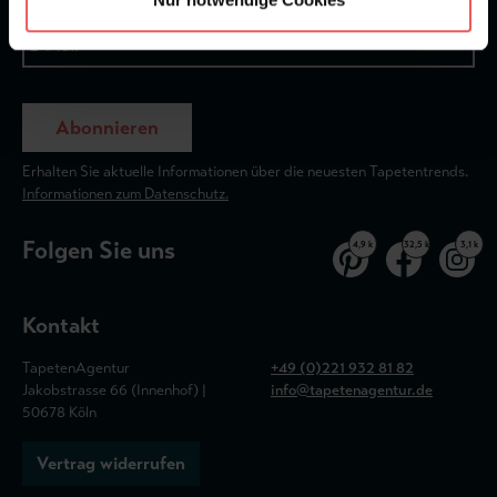
Abonnieren
Erhalten Sie aktuelle Informationen über die neuesten Tapetentrends.
Informationen zum Datenschutz.
Folgen Sie uns
4,9 k
32,5 k
3,1 k
Kontakt
TapetenAgentur
+49 (0)221 932 81 82
Jakobstrasse 66 (Innenhof) |
info@tapetenagentur.de
50678 Köln
Vertrag widerrufen