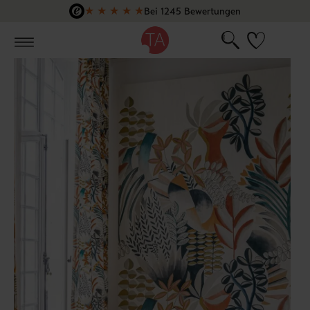
★
★
★
★
★
Bei 1245 Bewertungen
Zum Hauptinhalt springen