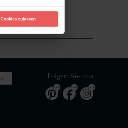
Cookies zulassen
Folgen Sie uns
en
4,9 k
32,5 k
3,1 k