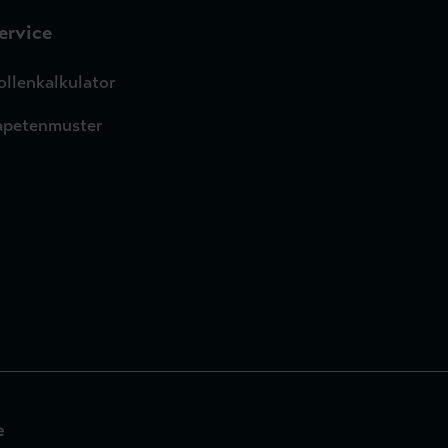
ervice
ollenkalkulator
apetenmuster