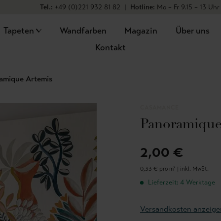
Tel.:
+49 (0)221 932 81 82
|
Hotline:
Mo – Fr 9.15 – 13 Uhr
Tapeten
Wandfarben
Magazin
Über uns
Kontakt
amique Artemis
CASAMANCE
Panoramique
2,00 €
0,33 € pro m² |
inkl. MwSt.
Lieferzeit: 4 Werktage
Versandkosten anzeige