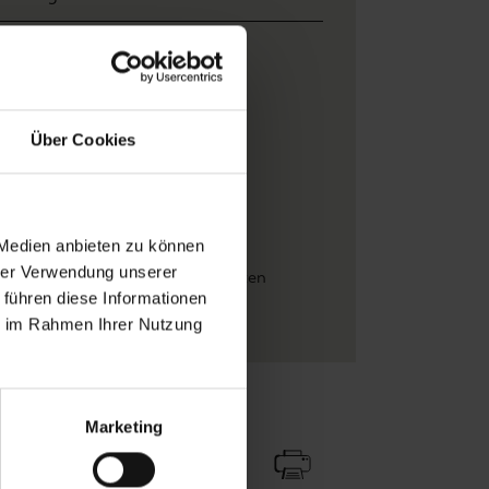
Breite: 2,04 m x Höhe 3,00 m
Casamance
Blumen
, Blätter
, Bäume
Über Cookies
Multicolor
besteht aus 3 Bahnen
Vinyl-Tapeten
 Medien anbieten zu können
hrer Verwendung unserer
Fauna
, Florale Muster
, FotoTapeten
 führen diese Informationen
Vliestapeten
ie im Rahmen Ihrer Nutzung
Zu Favoriten
Teilen!
Marketing