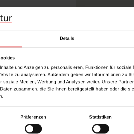
Abmessungen:
Hersteller:
Design:
Details
Farbton:
Konfektionierung:
Cookies
Oberfläche:
nhalte und Anzeigen zu personalisieren, Funktionen für soziale
Website zu analysieren. Außerdem geben wir Informationen zu I
Stil:
r soziale Medien, Werbung und Analysen weiter. Unsere Partner
Trägermaterial:
 Daten zusammen, die Sie ihnen bereitgestellt haben oder die s
n.
FAQ
Präferenzen
Statistiken