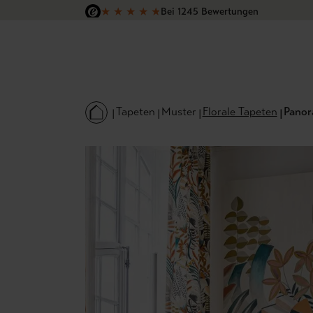
★
★
★
★
★
Bei 1245 Bewertungen
 Hauptinhalt springen
Zur Suche springen
Zur Hauptnavigation springen
Versandkostenfrei in Deutschland
Tapeten
Muster
Florale Tapeten
Panor