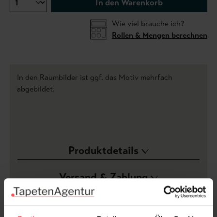
In den Warenkorb
Wie viel brauche ich?
Rollen & Mengen berechnen
In den Raumbilder ist ggf. das Motiv mehrfach
abgebildet.
Produktdetails
Versand & Zahlung
Bewertungen