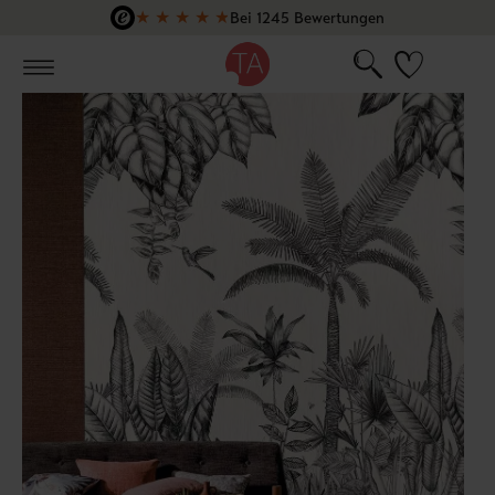
★
★
★
★
★
Bei 1245 Bewertungen
Zum Hauptinhalt springen