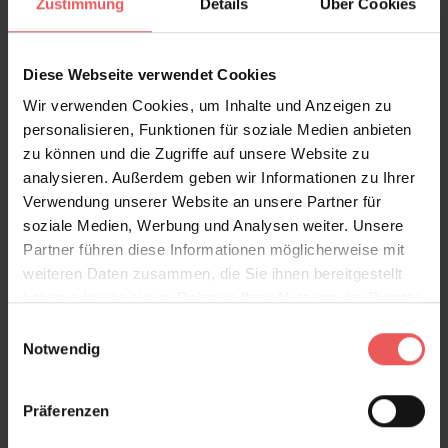
Zustimmung
Details
Über Cookies
FAQ
Teilen!
Diese Webseite verwendet Cookies
Wir verwenden Cookies, um Inhalte und Anzeigen zu
personalisieren, Funktionen für soziale Medien anbieten
Sie haben Fragen zum Produkt?
zu können und die Zugriffe auf unsere Website zu
analysieren. Außerdem geben wir Informationen zu Ihrer
Frage stellen
Verwendung unserer Website an unsere Partner für
+49 (0)221 932 81 82
soziale Medien, Werbung und Analysen weiter. Unsere
Partner führen diese Informationen möglicherweise mit
weiteren Daten zusammen, die Sie ihnen bereitgestellt
haben oder die sie im Rahmen Ihrer Nutzung der Dienste
Produktgalerie überspringen
Varianten
gesammelt haben.
Einwilligungsauswahl
Notwendig
Präferenzen