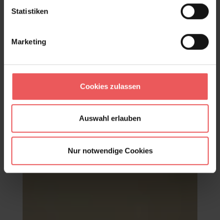
Statistiken
Marketing
Cookies zulassen
Paper Meadow Wallpaper in Brume
Auswahl erlauben
117,95 €
Nur notwendige Cookies