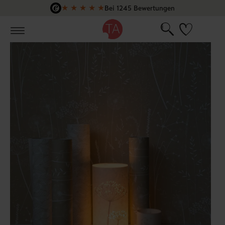
★
★
★
★
★
Bei 1245 Bewertungen
Zum Hauptinhalt springen