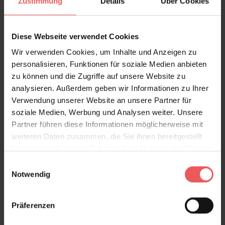
Zustimmung
Details
Über Cookies
Diese Webseite verwendet Cookies
Wir verwenden Cookies, um Inhalte und Anzeigen zu
personalisieren, Funktionen für soziale Medien anbieten
zu können und die Zugriffe auf unsere Website zu
Paper Meadow Wallpaper in Teal
analysieren. Außerdem geben wir Informationen zu Ihrer
117,95 €
Verwendung unserer Website an unsere Partner für
soziale Medien, Werbung und Analysen weiter. Unsere
Partner führen diese Informationen möglicherweise mit
weiteren Daten zusammen, die Sie ihnen bereitgestellt
haben oder die sie im Rahmen Ihrer Nutzung der Dienste
gesammelt haben.
Einwilligungsauswahl
Notwendig
Präferenzen