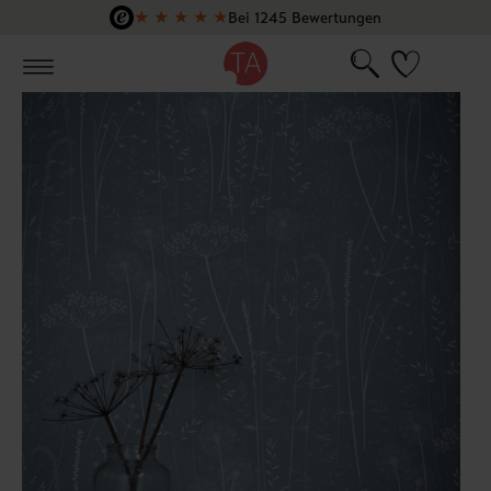
★
★
★
★
★
Bei 1245 Bewertungen
Zum Hauptinhalt springen