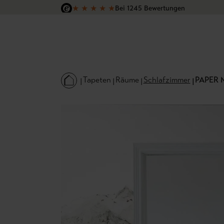
★
★
★
★
★
Bei 1245 Bewertungen
 Hauptinhalt springen
Zur Suche springen
Zur Hauptnavigation springen
Versandkostenfrei in Deutschland
Tapeten
Räume
Schlafzimmer
PAPER