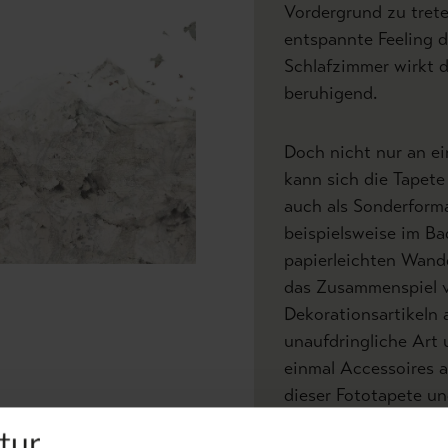
Vordergrund zu trete
entspannte Feeling d
Schlafzimmer wirkt 
beruhigend.
Doch nicht nur an e
kann sich die Tapet
auch als Sonderform
beispielsweise im Ba
papierleichten Wand
das Zusammenspiel 
Dekorationsartikeln
unaufdringliche Art
einmal Accessoires 
dieser Fototapete un
zwischen Bergen und