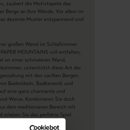
n, zaubert die Motivtapete das
er Berge an Ihre Wände. Vor allem im
das dezente Muster entspannend und
iner großen Wand im Schlafzimmer
e PAPER MOUNTAINS voll entfalten,
at an einer schmaleren Wand,
dezimmer, unterstützt diese Art der
gestaltung mit den sanften Bergen
von Badmöbeln, Badkeramik und
 auf eine ganz charmante und
 und Weise. Kombinieren Sie doch
aus dem mediterranen Bereich mit
d erleben Sie das perfekte Spiel
 Meer.