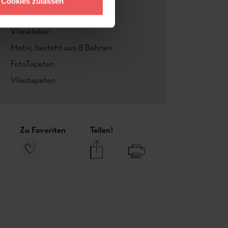
Cookies zulassen
Anthrazit
, Creme
, Hellbraun
Vlieskleber
Motiv
, besteht aus 8 Bahnen
FotoTapeten
Vliestapeten
Zu Favoriten
Teilen!