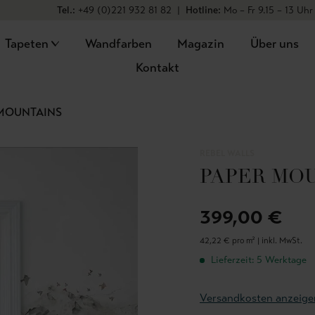
Tel.:
+49 (0)221 932 81 82
|
Hotline:
Mo – Fr 9.15 – 13 Uhr
Tapeten
Wandfarben
Magazin
Über uns
Kontakt
 MOUNTAINS
REBEL WALLS
PAPER MO
399,00 €
42,22 € pro m² |
inkl. MwSt.
Lieferzeit: 5 Werktage
Versandkosten anzeige