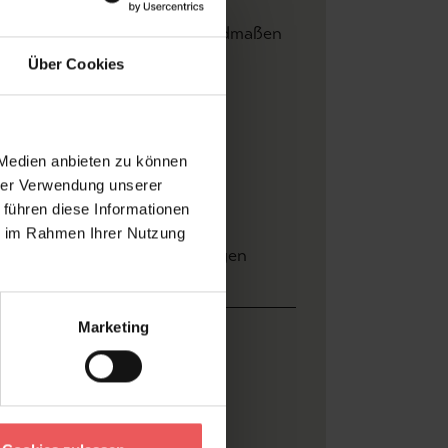
onderformate nach Ihren Wandmaßen
Über Cookies
 Medien anbieten zu können
hrer Verwendung unserer
finden Sie hier.
 führen diese Informationen
ie im Rahmen Ihrer Nutzung
ersand und
Bewertungen
ahlung
Marketing
Breite: 3,50 m x Höhe 2,70 m
Rebel Walls
Weltkarten auf Tapete
Digitaldruck