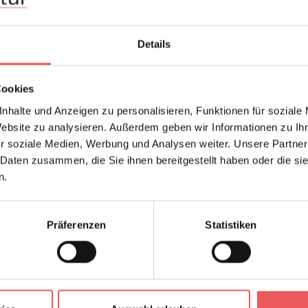
Auf Anfrage sind S
möglich.
Details
Cookies
nhalte und Anzeigen zu personalisieren, Funktionen für soziale
Website zu analysieren. Außerdem geben wir Informationen zu I
...weitere Weltkarten 
r soziale Medien, Werbung und Analysen weiter. Unsere Partner
 Daten zusammen, die Sie ihnen bereitgestellt haben oder die s
Produktdetails
V
n.
Z
Präferenzen
Statistiken
Abmessungen:
Hersteller:
Design:
Druckart: