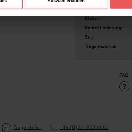
ies
Auswahl erlauben
Farbton:
Kleber:
Konfektionierung:
Stil:
Trägermaterial:
FAQ
Frage stellen
+49 (0)221 932 81 82