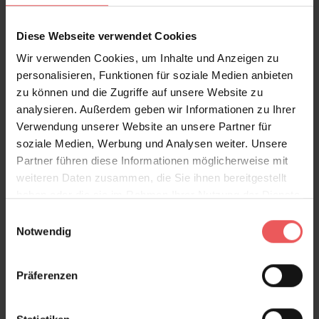
Diese Webseite verwendet Cookies
Wir verwenden Cookies, um Inhalte und Anzeigen zu
Sie haben Fragen zum Produkt?
personalisieren, Funktionen für soziale Medien anbieten
zu können und die Zugriffe auf unsere Website zu
Frage stellen
analysieren. Außerdem geben wir Informationen zu Ihrer
+49 (0)221 932 81 82
Verwendung unserer Website an unsere Partner für
soziale Medien, Werbung und Analysen weiter. Unsere
Partner führen diese Informationen möglicherweise mit
weiteren Daten zusammen, die Sie ihnen bereitgestellt
Produktgalerie überspringen
Varianten
haben oder die sie im Rahmen Ihrer Nutzung der Dienste
gesammelt haben.
Einwilligungsauswahl
Notwendig
Präferenzen