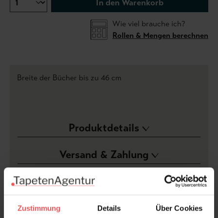
In den Warenkorb
Wie viel brauche ich?
Rollen & Mengen berechnen
Breite der Bücher bis zu 46 cm
Produktdetails
Versand & Zahlung
Bewertungen
Zustimmung
Details
Über Cookies
FAQ
Teilen!