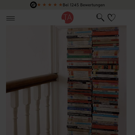
★
★
★
★
★
Bei 1245 Bewertungen
Zum Hauptinhalt springen