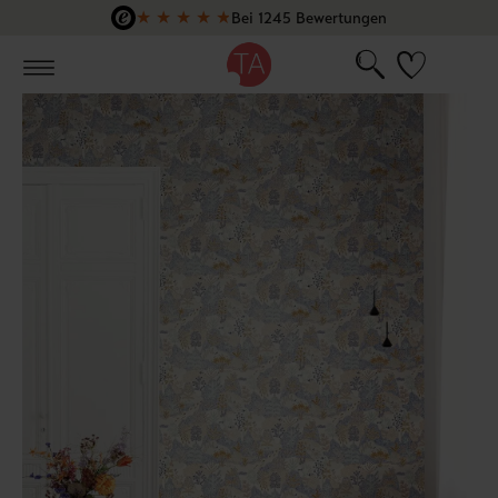
★
★
★
★
★
Bei 1245 Bewertungen
Zum Hauptinhalt springen