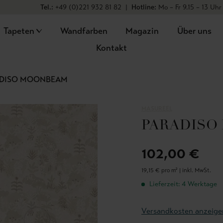
Tel.:
+49 (0)221 932 81 82
|
Hotline:
Mo – Fr 9.15 – 13 Uhr
Tapeten
Wandfarben
Magazin
Über uns
Kontakt
ADISO MOONBEAM
MASUREEL
PARADISO
102,00 €
19,15 € pro m² |
inkl. MwSt.
Lieferzeit: 4 Werktage
Versandkosten anzeige