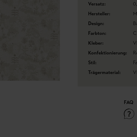
Versatz:
0
Hersteller:
M
Design:
B
Farbton:
C
Kleber:
V
Konfektionierung:
R
Stil:
F
Trägermaterial:
V
FAQ