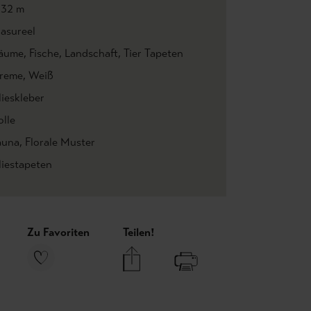
,32 m
asureel
äume
, Fische
, Landschaft
, Tier Tapeten
reme
, Weiß
lieskleber
olle
auna
, Florale Muster
liestapeten
Zu Favoriten
Teilen!