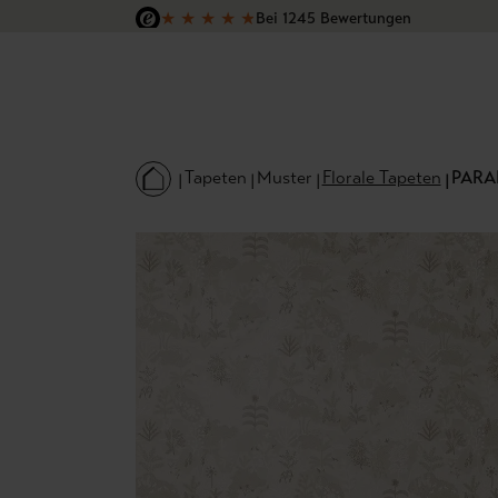
★
★
★
★
★
Bei 1245 Bewertungen
 Hauptinhalt springen
Zur Suche springen
Zur Hauptnavigation springen
Versandkostenfrei in Deutschland
Tapeten
Muster
Florale Tapeten
PAR