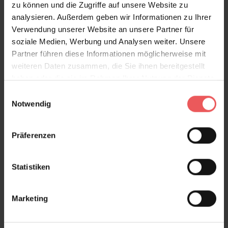
zu können und die Zugriffe auf unsere Website zu
klassische Ästhetik mit moderner Zurückhaltung und
analysieren. Außerdem geben wir Informationen zu Ihrer
eignet sich hervorragend für stilvolle Wohnbereiche,
Verwendung unserer Website an unsere Partner für
Schlafzimmer oder repräsentative Interieurs mit
soziale Medien, Werbung und Analysen weiter. Unsere
poetischer Note. Parc à la Française wirkt wie ein
Partner führen diese Informationen möglicherweise mit
stilles Kunstwerk an der Wand – zeitlos, kultiviert und
weiteren Daten zusammen, die Sie ihnen bereitgestellt
voller raffinierter Details.
haben oder die sie im Rahmen Ihrer Nutzung der Dienste
gesammelt haben.
Einwilligungsauswahl
Produktdetails
Notwendig
Versand & Zahlung
Präferenzen
Bewertungen
Statistiken
FAQ
Teilen!
Marketing