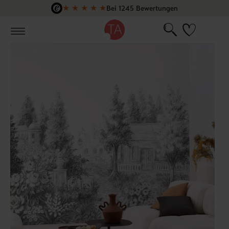
★
★
★
★
★
Bei 1245 Bewertungen
Zum Hauptinhalt springen