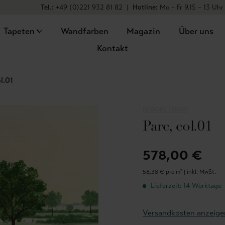
Tel.:
+49 (0)221 932 81 82
|
Hotline:
Mo – Fr 9.15 – 13 Uhr
Tapeten
Wandfarben
Magazin
Über uns
Kontakt
l.01
ISIDORE LEROY
Parc, col.01
578,00 €
58,38 € pro m² |
inkl. MwSt.
Lieferzeit: 14 Werktage
Versandkosten anzeige