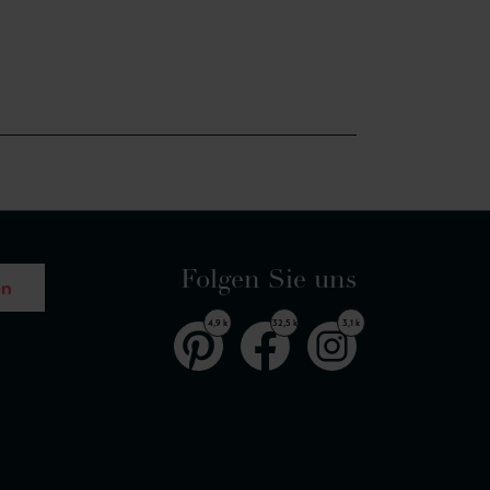
Folgen Sie uns
en
4,9 k
32,5 k
3,1 k