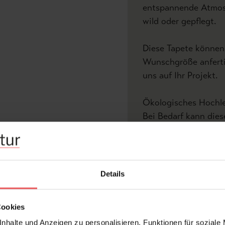
entspannende Atmosph
wild oder gepflegt.
Diese Tapete können 
Wunschgröße anferti
uns auf Ihr Projekt.
Ökologisches Hochle
Bei Bedarf kann die
widerstandsfähigem T
ist besonders für Ob
Produktdetails
V
Details
Z
Cookies
Abmessungen:
nhalte und Anzeigen zu personalisieren, Funktionen für soziale