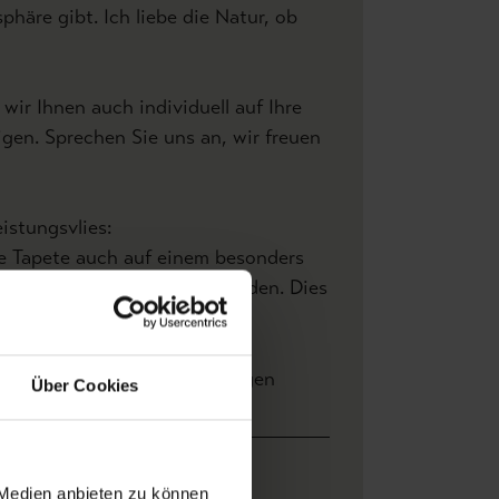
äre gibt. Ich liebe die Natur, ob
wir Ihnen auch individuell auf Ihre
gen. Sprechen Sie uns an, wir freuen
istungsvlies:
se Tapete auch auf einem besonders
apetenvlies angefertigt werden. Dies
jekteinrichtungen geeignet.
ersand und
Bewertungen
Über Cookies
ahlung
Breite: 3,00 m x Höhe 3,30 m
 Medien anbieten zu können