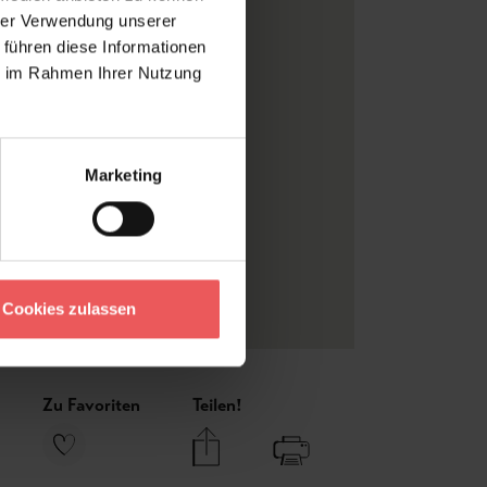
Isidore Leroy
hrer Verwendung unserer
 führen diese Informationen
Landschaft
ie im Rahmen Ihrer Nutzung
Yukiko Noritake
Digitaldruck
Grün
, Multicolor
Marketing
Metylan Vlies
Bahnen
Vlies
Moderne Tapeten
Cookies zulassen
Zu Favoriten
Teilen!