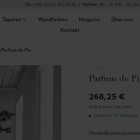
Tel.:
+49 (0)221 932 81 82
|
Hotline:
Mo – Fr 9.15 – 13 Uhr
Tapeten
Wandfarben
Magazin
Über uns
Kontakt
Parfum de Pin
CASADECO
Parfum de P
268,25 €
47,90 € pro m² |
inkl. MwSt.
Lieferzeit: 10 Werktage
Versandkosten anzeige