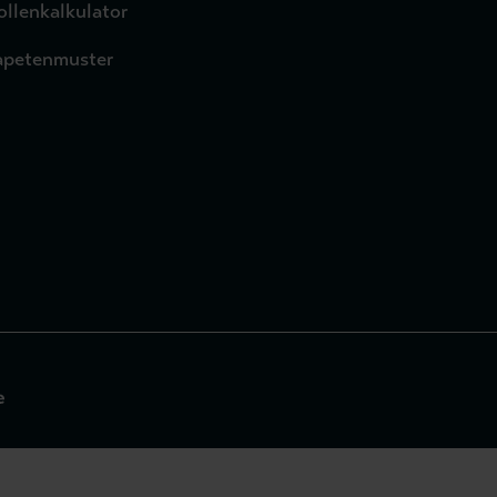
ollenkalkulator
apetenmuster