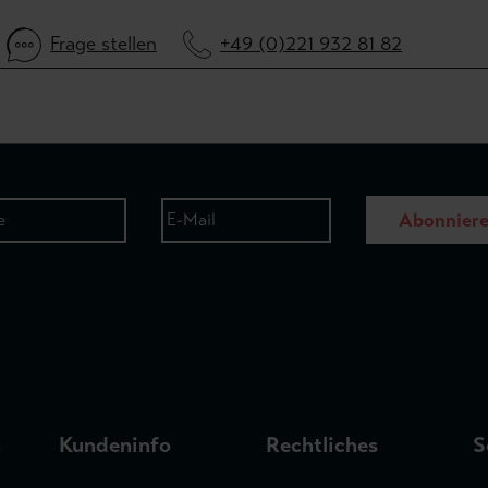
Frage stellen
+49 (0)221 932 81 82
Abonnier
n
Kundeninfo
Rechtliches
S