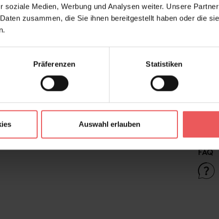
r soziale Medien, Werbung und Analysen weiter. Unsere Partner
Farbton:
Ant
 Daten zusammen, die Sie ihnen bereitgestellt haben oder die s
Kleber:
Vlie
n.
Kollektion:
WO
Konfektionierung:
Mot
Präferenzen
Statistiken
Wohnwelten:
Bür
aktuelle
Fri
TapetenTrends:
Her
ies
Auswahl erlauben
FAQ