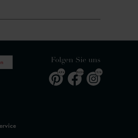
Folgen Sie uns
en
4,9 k
32,5 k
3,1 k
ervice