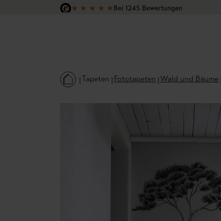
★
★
★
★
★
Bei 1245 Bewertungen
 Hauptinhalt springen
Zur Suche springen
Zur Hauptnavigation springen
Versandkostenfrei in Deutschland
Tapeten
Fototapeten
Wald und Bäume