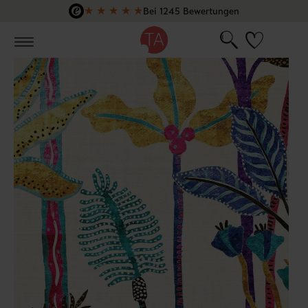
★
★
★
★
★
Bei 1245 Bewertungen
Zum Hauptinhalt springen