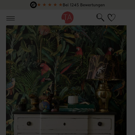
★
★
★
★
★
Bei 1245 Bewertungen
Zum Hauptinhalt springen