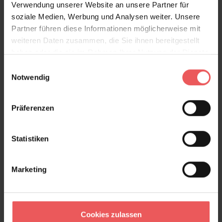
Verwendung unserer Website an unsere Partner für
Metern entworfen, um die Wiederholung des Designs
soziale Medien, Werbung und Analysen weiter. Unsere
zu maximieren.
Partner führen diese Informationen möglicherweise mit
weiteren Daten zusammen, die Sie ihnen bereitgestellt
Produktdetails
haben oder die sie im Rahmen Ihrer Nutzung der Dienste
gesammelt haben.
Einwilligungsauswahl
Versand & Zahlung
Notwendig
Bewertungen
Präferenzen
FAQ
Teilen!
Statistiken
Marketing
Sie haben Fragen zum Produkt?
Frage stellen
Cookies zulassen
+49 (0)221 932 81 82