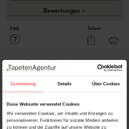
Bewertungen
FAQ
Teilen!
Sie haben Fragen zum Produkt?
Frage stellen
+49 (0)221 932 81 82
Zustimmung
Details
Über Cookies
Diese Webseite verwendet Cookies
Produktgalerie überspringen
Varianten
Wir verwenden Cookies, um Inhalte und Anzeigen zu
personalisieren, Funktionen für soziale Medien anbieten
zu können und die Zugriffe auf unsere Website zu