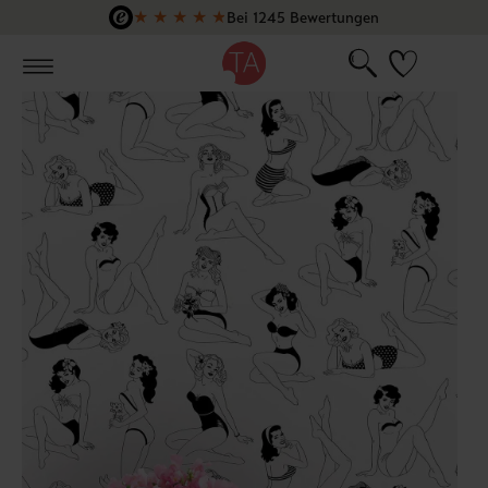
★
★
★
★
★
Bei 1245 Bewertungen
Zum Hauptinhalt springen