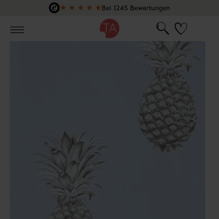
★
★
★
★
★
Bei 1245 Bewertungen
Zum Hauptinhalt springen