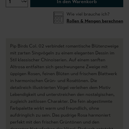
In den Warenkorb
Wie viel brauche ich?
Rollen & Mengen berechnen
Pip Birds Col. 02 verbindet romantische Blütenzweige
mit zarten Singvögeln zu einem eleganten Dessin im
Stil klassischer Chinoiserien. Auf einem sanften
Altrosa entfalten sich geschwungene Zweige mit
üppigen Rosen, feinen Blüten und frischem Blattwerk
in harmonischen Grün- und Rosétönen. Die
detailreich illustrierten Vögel verleihen dem Motiv
Lebendigkeit und unterstreichen den nostalgischen,
zugleich zeitlosen Charakter. Die fein abgestimmte
Farbpalette wirkt warm und freundlich, ohne
aufdringlich zu sein. Das pudrige Rosa harmoniert
perfekt mit den frischen Grüntönen und den
dezenten Naturfarben der Vögel. Dadurch entsteht