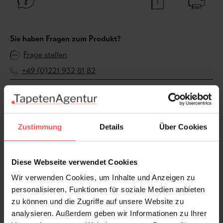
Sie haben Fragen zum Produkt?
Frage stellen
+49 (0)221 932 81 82
Produktgalerie überspringen
Variante
Zustimmung
Details
Über Cookies
Diese Webseite verwendet Cookies
Wir verwenden Cookies, um Inhalte und Anzeigen zu
personalisieren, Funktionen für soziale Medien anbieten
zu können und die Zugriffe auf unsere Website zu
analysieren. Außerdem geben wir Informationen zu Ihrer