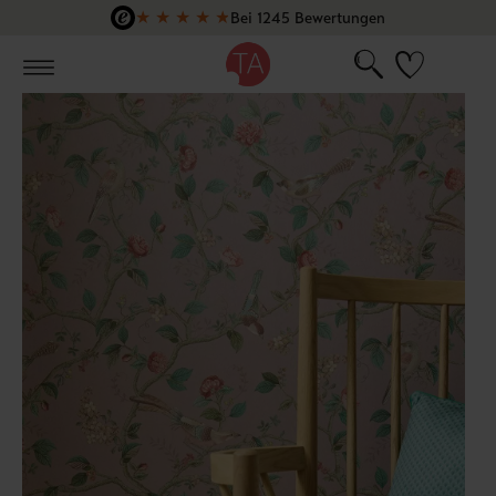
★
★
★
★
★
Bei 1245 Bewertungen
Zum Hauptinhalt springen