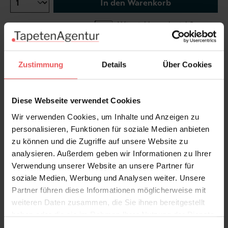
In den Warenkorb
Wie viel brauche ich?
Rollen & Mengen berechnen
Zustimmung
Details
Über Cookies
Diese Tapete entspricht der Stilrichtung "Toile de
Diese Webseite verwendet Cookies
Jouy". Entdecken Sie - hier mit einem Klick - noch
Wir verwenden Cookies, um Inhalte und Anzeigen zu
mehr Tapeten dieser besonderen Stilrichtung.
personalisieren, Funktionen für soziale Medien anbieten
Produktdetails
zu können und die Zugriffe auf unsere Website zu
analysieren. Außerdem geben wir Informationen zu Ihrer
Verwendung unserer Website an unsere Partner für
Versand & Zahlung
soziale Medien, Werbung und Analysen weiter. Unsere
Partner führen diese Informationen möglicherweise mit
Bewertungen
weiteren Daten zusammen, die Sie ihnen bereitgestellt
haben oder die sie im Rahmen Ihrer Nutzung der Dienste
gesammelt haben.