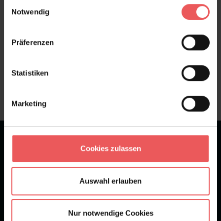
FAQ
Teilen!
Einwilligungsauswahl
Notwendig
Präferenzen
Sie haben Fragen zum Produkt?
Statistiken
Frage stellen
+49 (0)221 932 81 82
Marketing
★
★
★
★
★
Bei 1245 Bewertungen
Cookies zulassen
Newsletter
Auswahl erlauben
Nur notwendige Cookies