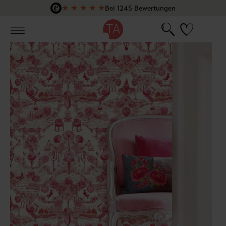
★
★
★
★
★
Bei 1245 Bewertungen
Zum Hauptinhalt springen