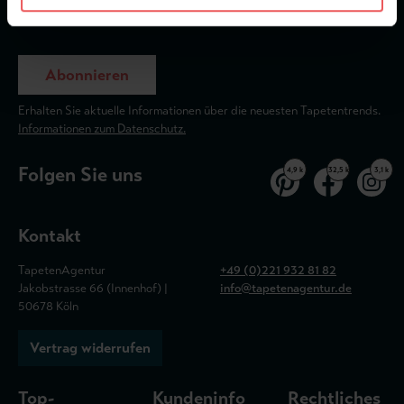
Abonnieren
Erhalten Sie aktuelle Informationen über die neuesten Tapetentrends.
Informationen zum Datenschutz.
Folgen Sie uns
4,9 k
32,5 k
3,1 k
Kontakt
TapetenAgentur
+49 (0)221 932 81 82
Jakobstrasse 66 (Innenhof) |
info@tapetenagentur.de
50678 Köln
Vertrag widerrufen
Top-
Kundeninfo
Rechtliches