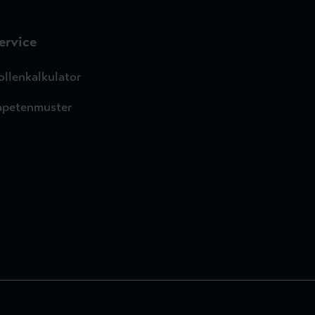
ervice
ollenkalkulator
apetenmuster