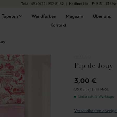
Tel.:
+49 (0)221 932 81 82
|
Hotline:
Mo – Fr 9.15 – 13 Uhr
Tapeten
Wandfarben
Magazin
Über uns
Kontakt
ouy
PIP STUDIO
Pip de Jouy
3,00 €
1,15 € pro m² |
inkl. MwSt.
Lieferzeit: 5 Werktage
Versandkosten anzeige