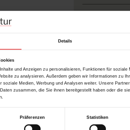
Abmessungen:
Rapport:
Hersteller:
Details
Design:
Farbton:
Cookies
Kollektion:
nhalte und Anzeigen zu personalisieren, Funktionen für soziale
Konfektionierung:
Website zu analysieren. Außerdem geben wir Informationen zu I
Stil:
r soziale Medien, Werbung und Analysen weiter. Unsere Partner
 Daten zusammen, die Sie ihnen bereitgestellt haben oder die s
Trägermaterial:
n.
Präferenzen
Statistiken
FAQ