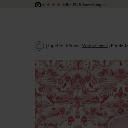
★
★
★
★
★
Bei 1245 Bewertungen
 Hauptinhalt springen
Zur Suche springen
Zur Hauptnavigation springen
Versandkostenfrei in Deutschland
Tapeten
Räume
Wohnzimmer
Pip de J