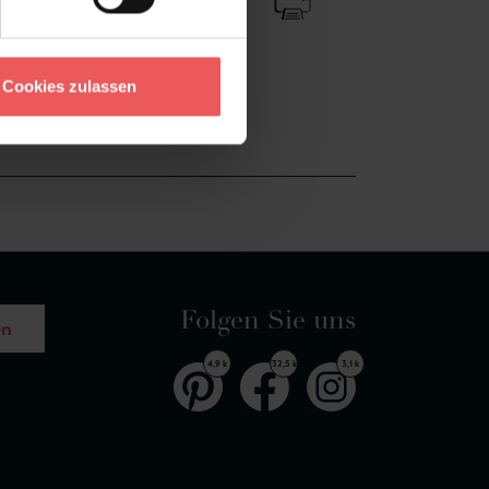
Cookies zulassen
Folgen Sie uns
en
4,9 k
32,5 k
3,1 k