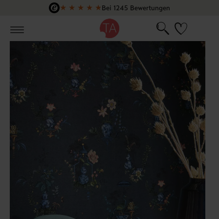
★
★
★
★
★
Bei 1245 Bewertungen
Zum Hauptinhalt springen