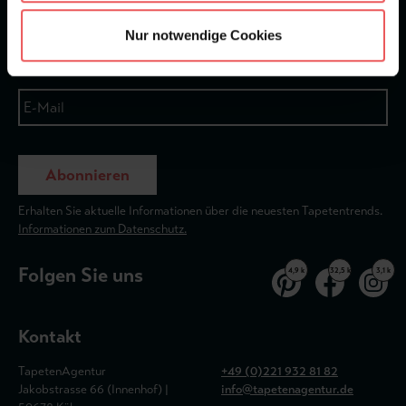
Newsletter
Nur notwendige Cookies
Abonnieren
Erhalten Sie aktuelle Informationen über die neuesten Tapetentrends.
Informationen zum Datenschutz.
Folgen Sie uns
4,9 k
32,5 k
3,1 k
Kontakt
TapetenAgentur
+49 (0)221 932 81 82
Jakobstrasse 66 (Innenhof) |
info@tapetenagentur.de