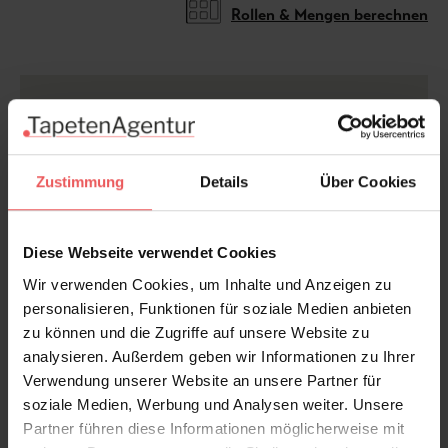
Rollen & Mengen berechnen
Sondermaße möglich.
Die Tapete ist zu groß oder zu
klein? Dieses Motiv kann individuell für Ihre Wand
angefertigt werden. Bitte kontaktieren Sie uns und
Zustimmung
Details
Über Cookies
wir erstellen Ihnen ein kostenloses, unverbindliches
Angebot.
Diese Webseite verwendet Cookies
Bitte beachten Sie,
dass je nach Sondergröße nur
Wir verwenden Cookies, um Inhalte und Anzeigen zu
Ausschnitte des Motivs sein können.
personalisieren, Funktionen für soziale Medien anbieten
zu können und die Zugriffe auf unsere Website zu
analysieren. Außerdem geben wir Informationen zu Ihrer
Verwendung unserer Website an unsere Partner für
Produktdetails
soziale Medien, Werbung und Analysen weiter. Unsere
Partner führen diese Informationen möglicherweise mit
Versand & Zahlung