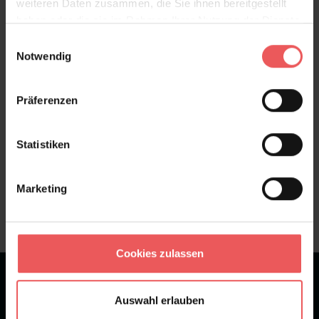
weiteren Daten zusammen, die Sie ihnen bereitgestellt
haben oder die sie im Rahmen Ihrer Nutzung der Dienste
Bewertungen
gesammelt haben.
Einwilligungsauswahl
Notwendig
FAQ
Teilen!
Präferenzen
Statistiken
Sie haben Fragen zum Produkt?
Frage stellen
Marketing
+49 (0)221 932 81 82
Cookies zulassen
★
★
★
★
★
Bei 1245 Bewertungen
Auswahl erlauben