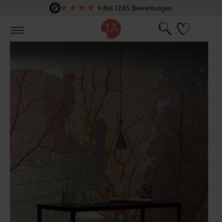
★
★
★
★
★
Bei 1245 Bewertungen
Zum Hauptinhalt springen