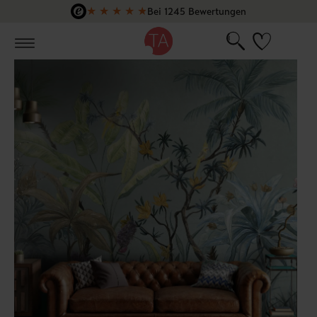
★
★
★
★
★
Bei 1245 Bewertungen
Zum Hauptinhalt springen