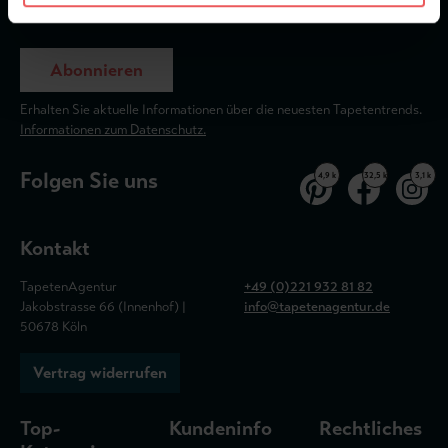
Abonnieren
Erhalten Sie aktuelle Informationen über die neuesten Tapetentrends.
Informationen zum Datenschutz.
Folgen Sie uns
4,9 k
32,5 k
3,1 k
Kontakt
TapetenAgentur
+49 (0)221 932 81 82
Jakobstrasse 66 (Innenhof) |
info@tapetenagentur.de
50678 Köln
Vertrag widerrufen
Top-
Kundeninfo
Rechtliches