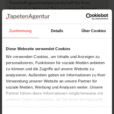
Traumhaft gezeichnetete Landschaft für Ihren
individuellen Wohnstil. Die harmonische Farbwahl
verleiht der Tapete einen vornehmen Charakter mit
wohlfühl Atmosphäre.
Zustimmung
Details
Über Cookies
Anfertigung auf Maß - Preis pro qm. Senden Sie uns
Ihre Wandmaße und wir erstellen Ihnen Ihr
individuelles Angebot. Bei Fragen beraten wir Sie
Diese Webseite verwendet Cookies
gerne, rufen Sie uns an.
Wir verwenden Cookies, um Inhalte und Anzeigen zu
personalisieren, Funktionen für soziale Medien anbieten
Produktdetails
zu können und die Zugriffe auf unsere Website zu
analysieren. Außerdem geben wir Informationen zu Ihrer
Versand & Zahlung
Verwendung unserer Website an unsere Partner für
soziale Medien, Werbung und Analysen weiter. Unsere
Partner führen diese Informationen möglicherweise mit
Bewertungen
weiteren Daten zusammen, die Sie ihnen bereitgestellt
haben oder die sie im Rahmen Ihrer Nutzung der Dienste
FAQ
Teilen!
gesammelt haben.
Einwilligungsauswahl