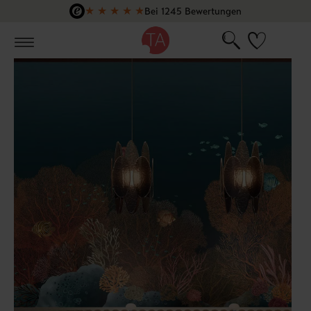
★
★
★
★
★
Bei 1245 Bewertungen
Zum Hauptinhalt springen