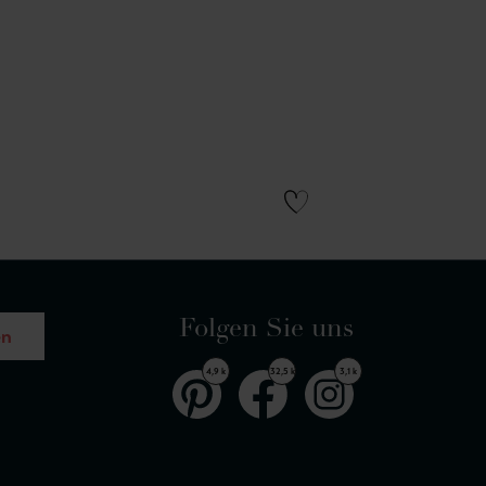
Folgen Sie uns
en
4,9 k
32,5 k
3,1 k