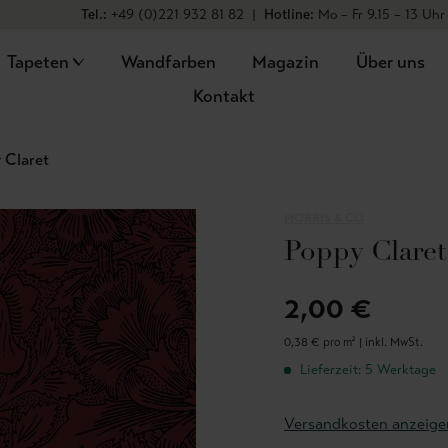
Tel.:
+49 (0)221 932 81 82
|
Hotline:
Mo – Fr 9.15 – 13 Uhr
Tapeten
Wandfarben
Magazin
Über uns
Kontakt
 Claret
MORRIS & CO
Poppy Claret
2,00 €
0,38 € pro m² |
inkl. MwSt.
Lieferzeit: 5 Werktage
Versandkosten anzeige