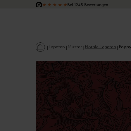
★
★
★
★
★
Bei 1245 Bewertungen
 Hauptinhalt springen
Zur Suche springen
Zur Hauptnavigation springen
Versandkostenfrei in Deutschland
Tapeten
Muster
Florale Tapeten
Poppy