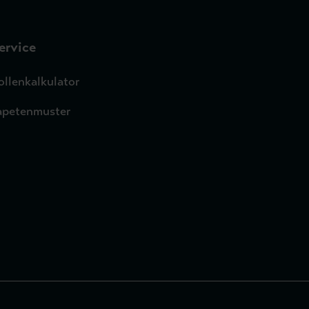
ervice
ollenkalkulator
apetenmuster