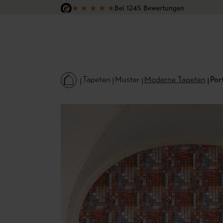
★
★
★
★
★
Bei 1245 Bewertungen
 Hauptinhalt springen
Zur Suche springen
Zur Hauptnavigation springen
Versandkostenfrei in Deutschland
Tapeten
Muster
Moderne Tapeten
Por