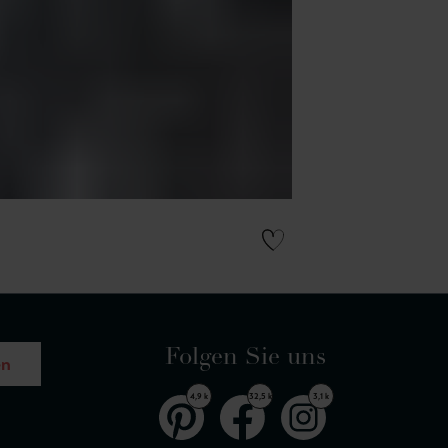
Folgen Sie uns
en
4,9 k
32,5 k
3,1 k