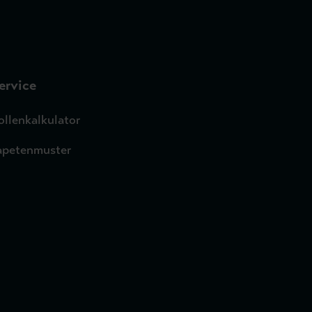
ervice
ollenkalkulator
apetenmuster