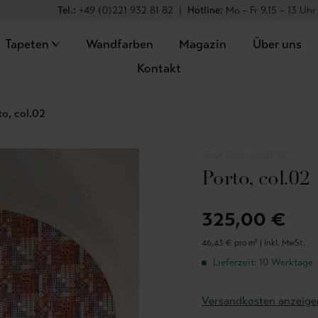
Tel.:
+49 (0)221 932 81 82
|
Hotline:
Mo – Fr 9.15 – 13 Uhr
Tapeten
Wandfarben
Magazin
Über uns
Kontakt
to, col.02
JEAN PAUL GAULTIER
Porto, col.02
325,00 €
46,43 € pro m² |
inkl. MwSt.
Lieferzeit: 10 Werktage
Versandkosten anzeige