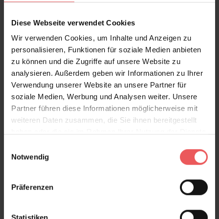
Diese Webseite verwendet Cookies
Wir verwenden Cookies, um Inhalte und Anzeigen zu
Sie haben Fragen zum Produkt?
personalisieren, Funktionen für soziale Medien anbieten
Frage stellen
zu können und die Zugriffe auf unsere Website zu
analysieren. Außerdem geben wir Informationen zu Ihrer
+49 (0)221 932 81 82
Verwendung unserer Website an unsere Partner für
soziale Medien, Werbung und Analysen weiter. Unsere
Partner führen diese Informationen möglicherweise mit
weiteren Daten zusammen, die Sie ihnen bereitgestellt
Produktgalerie überspringen
Varianten
haben oder die sie im Rahmen Ihrer Nutzung der Dienste
gesammelt haben.
Einwilligungsauswahl
Notwendig
Präferenzen
Statistiken