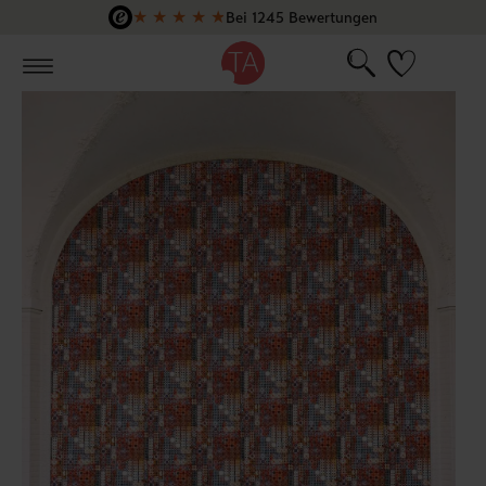
★
★
★
★
★
Bei 1245 Bewertungen
Zum Hauptinhalt springen