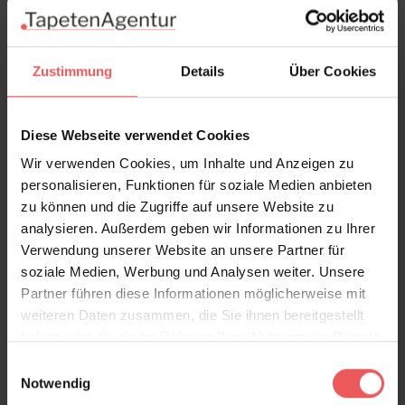
Produktdetails
Versand & Zahlung
Zustimmung
Details
Über Cookies
Bewertungen
Diese Webseite verwendet Cookies
Wir verwenden Cookies, um Inhalte und Anzeigen zu
FAQ
Teilen!
personalisieren, Funktionen für soziale Medien anbieten
zu können und die Zugriffe auf unsere Website zu
analysieren. Außerdem geben wir Informationen zu Ihrer
Verwendung unserer Website an unsere Partner für
Sie haben Fragen zum Produkt?
soziale Medien, Werbung und Analysen weiter. Unsere
Partner führen diese Informationen möglicherweise mit
Frage stellen
weiteren Daten zusammen, die Sie ihnen bereitgestellt
+49 (0)221 932 81 82
haben oder die sie im Rahmen Ihrer Nutzung der Dienste
gesammelt haben.
Einwilligungsauswahl
Notwendig