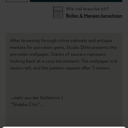
Wie viel brauche ich?
Rollen & Mengen berechnen
After browsing through china cabinets and antique
markets for porcelain gems, Studio Ditte presents the
porcelain wallpaper. Stacks of saucers represent
looking back at a cosy tea moment. The wallpaper is 6
meters tall, and the pattern repeats after 3 meters.
...mehr aus der Kollektion |
"Shabby Chic"...