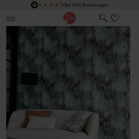
★
★
★
★
★
Bei 1245 Bewertungen
Zum Hauptinhalt springen