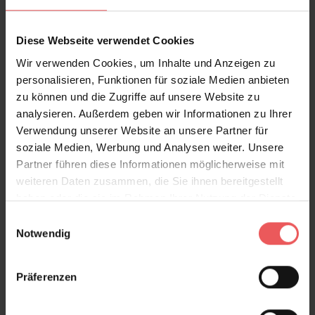
Sie haben Fragen zum Produkt?
Diese Webseite verwendet Cookies
Frage stellen
Wir verwenden Cookies, um Inhalte und Anzeigen zu
personalisieren, Funktionen für soziale Medien anbieten
+49 (0)221 932 81 82
zu können und die Zugriffe auf unsere Website zu
analysieren. Außerdem geben wir Informationen zu Ihrer
Verwendung unserer Website an unsere Partner für
soziale Medien, Werbung und Analysen weiter. Unsere
Produktgalerie überspringen
Varianten
Partner führen diese Informationen möglicherweise mit
weiteren Daten zusammen, die Sie ihnen bereitgestellt
haben oder die sie im Rahmen Ihrer Nutzung der Dienste
gesammelt haben.
Einwilligungsauswahl
Notwendig
Präferenzen