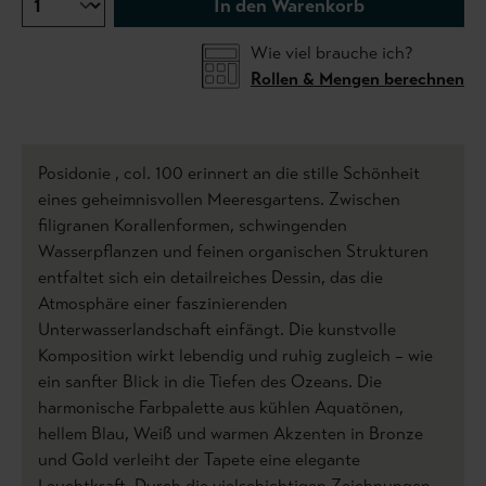
In den Warenkorb
Wie viel brauche ich?
Rollen & Mengen berechnen
Posidonie , col. 100 erinnert an die stille Schönheit
eines geheimnisvollen Meeresgartens. Zwischen
filigranen Korallenformen, schwingenden
Wasserpflanzen und feinen organischen Strukturen
entfaltet sich ein detailreiches Dessin, das die
Atmosphäre einer faszinierenden
Unterwasserlandschaft einfängt. Die kunstvolle
Komposition wirkt lebendig und ruhig zugleich – wie
ein sanfter Blick in die Tiefen des Ozeans. Die
harmonische Farbpalette aus kühlen Aquatönen,
hellem Blau, Weiß und warmen Akzenten in Bronze
und Gold verleiht der Tapete eine elegante
Leuchtkraft. Durch die vielschichtigen Zeichnungen