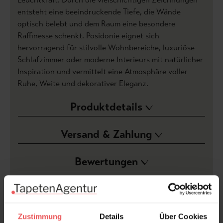
entsteht eine beeindruckende Tiefe, die Wände
optisch belebt und dem Raum eine besondere
Raffinesse schenkt. Posidonie eignet sich
hervorragend für stilvolle Wohnbereiche, luxuriöse
Schlafzimmer oder moderne Interieurs mit natürlicher
Inspiration und vermittelt eine Atmosphäre voller
Ruhe, Weite und dekorativer Eleganz.
Produktdetails
Versand & Zahlung
Bewertungen
FAQ
Teilen!
Zustimmung
Details
Über Cookies