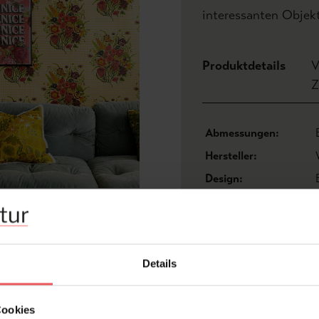
interessanten Objekt
Produktdetails
V
Z
Abmessungen:
Hersteller:
Design:
Farbton:
Kollektion:
Material:
Details
Cookies
FAQ