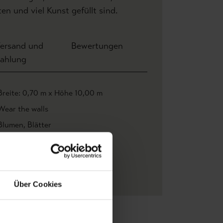
en und viel Kunst gefüllt sind.
ersand und
Bewertungen
ahlung
Breite: 0,70 m x Höhe 10,00 m
Wear the walls
Blumen
, Blätter
Multicolor
WEAR THE WALLS
Vlies
Über Cookies
Zu Favoriten
Teilen!