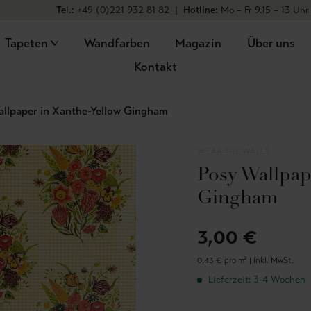
Tel.:
+49 (0)221 932 81 82
|
Hotline:
Mo – Fr 9.15 – 13 Uhr
Tapeten
Wandfarben
Magazin
Über uns
Kontakt
allpaper in Xanthe-Yellow Gingham
WEAR THE WALLS
Posy Wallpap
Gingham
3,00 €
0,43 € pro m² |
inkl. MwSt.
Lieferzeit: 3-4 Wochen