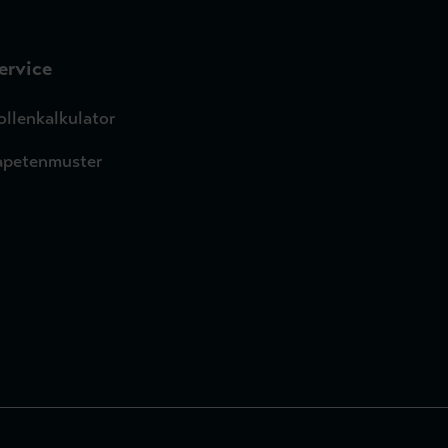
ervice
ollenkalkulator
apetenmuster