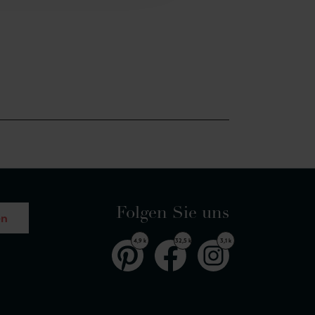
Folgen Sie uns
en
4,9 k
32,5 k
3,1 k