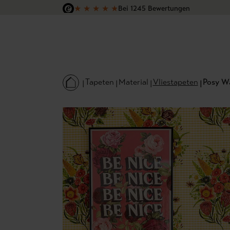
★
★
★
★
★
Bei 1245 Bewertungen
 Hauptinhalt springen
Zur Suche springen
Zur Hauptnavigation springen
Versandkostenfrei in Deutschland
Tapeten
Material
Vliestapeten
Posy W