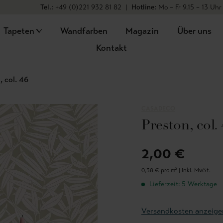
Tel.:
+49 (0)221 932 81 82
|
Hotline:
Mo – Fr 9.15 – 13 Uhr
Tapeten
Wandfarben
Magazin
Über uns
Kontakt
, col. 46
CASADECO
Preston, col.
2,00 €
0,38 € pro m² |
inkl. MwSt.
Lieferzeit: 5 Werktage
Versandkosten anzeige