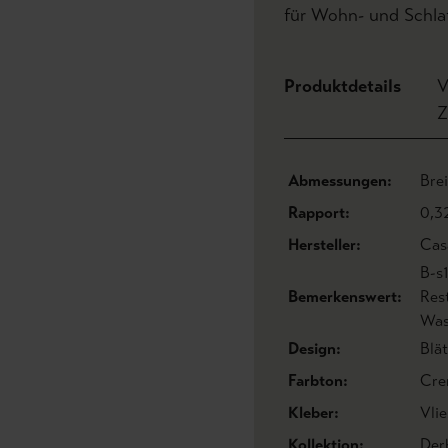
für Wohn- und Schla
Produktdetails
V
Z
Abmessungen:
Bre
Rapport:
0,3
Hersteller:
Cas
B-s
Bemerkenswert:
Res
Was
Design:
Blät
Farbton:
Cre
Kleber:
Vlie
Kollektion:
Der