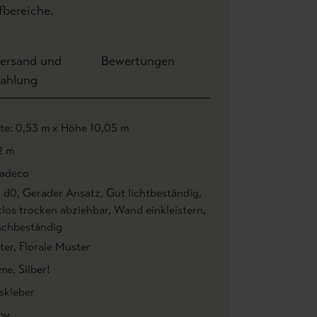
fbereiche.
ersand und
Bewertungen
ahlung
ite: 0,53 m x Höhe 10,05 m
2 m
adeco
1 d0
, Gerader Ansatz
, Gut lichtbeständig
,
tlos trocken abziehbar
, Wand einkleistern
,
chbeständig
ter
, Florale Muster
me
, Silber!
skleber
by