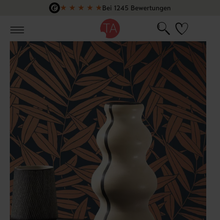
★
★
★
★
★
Bei 1245 Bewertungen
Zum Hauptinhalt springen