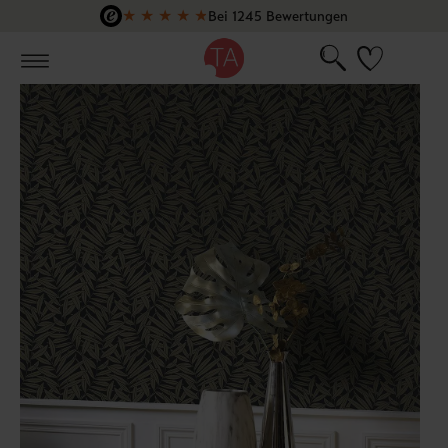
★
★
★
★
★
Bei 1245 Bewertungen
Zum Hauptinhalt springen