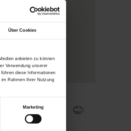
Masureel
Graphisch
Blau
, Ocker
, Weiß
Über Cookies
Vlieskleber
Rolle
offenes Vlies
 Medien anbieten zu können
Grafische Tapeten
hrer Verwendung unserer
Vliestapeten
 führen diese Informationen
ie im Rahmen Ihrer Nutzung
Zu Favoriten
Teilen!
Marketing