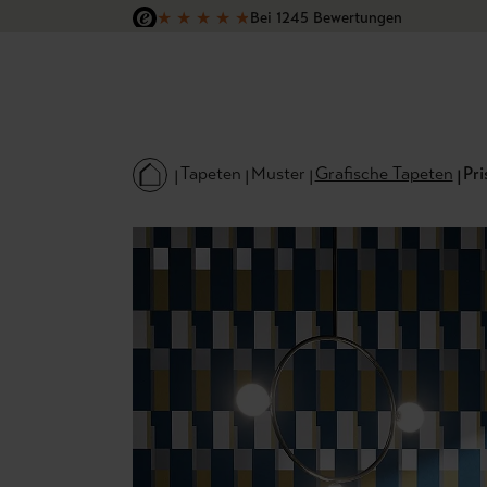
★
★
★
★
★
Bei 1245 Bewertungen
 Hauptinhalt springen
Zur Suche springen
Zur Hauptnavigation springen
Versandkostenfrei in Deutschland
Tapeten
Muster
Grafische Tapeten
Pr