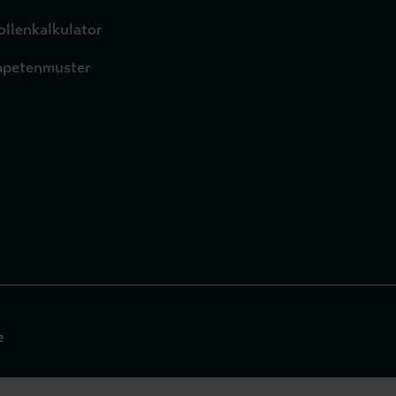
ollenkalkulator
apetenmuster