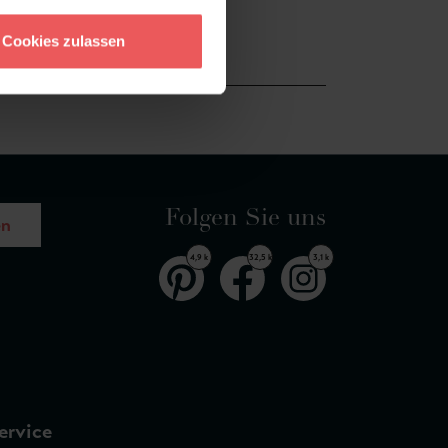
Cookies zulassen
Folgen Sie uns
en
4,9 k
32,5 k
3,1 k
ervice