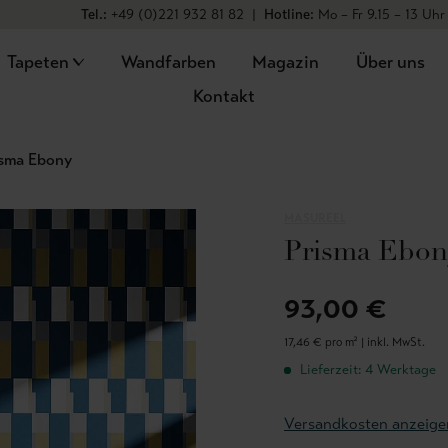
Tel.:
+49 (0)221 932 81 82
|
Hotline:
Mo – Fr 9.15 – 13 Uhr
Tapeten
Wandfarben
Magazin
Über uns
Kontakt
isma Ebony
MASUREEL
Prisma Ebon
93,00 €
17,46 € pro m² |
inkl. MwSt.
Lieferzeit: 4 Werktage
Versandkosten anzeige