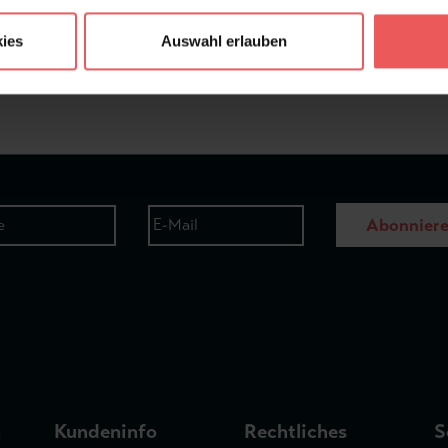
ies
Auswahl erlauben
Frage stellen
+49 (0)221 932 81 82
Abonnier
n
Kundeninfo
Rechtliches
S