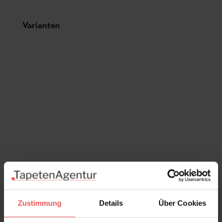
Produktgalerie überspringen
Varianten
Zustimmung
Details
Über Cookies