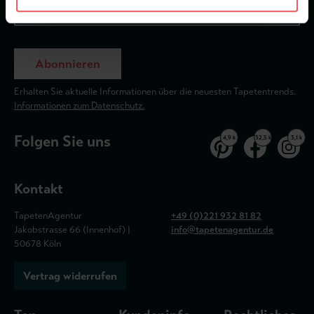
Abonnieren
Erhalten Sie aktuelle Informationen über die neuesten Tapetentrends.
Informationen zum Datenschutz.
Folgen Sie uns
4,9 k
32,5 k
3,1 k
Kontakt
TapetenAgentur
+49 (0)221 932 81 82
Jakobstrasse 66 (Innenhof) |
info@tapetenagentur.de
50678 Köln
Vertrag widerrufen