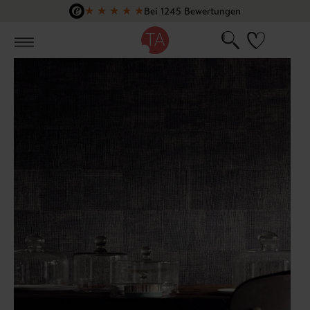
★
★
★
★
★
Bei 1245 Bewertungen
Zum Hauptinhalt springen