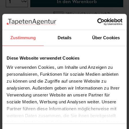
In den Warenkorb
Wie viel brauche ich?
Rollen & Mengen berechnen
Zustimmung
Details
Über Cookies
Je nach Blickwinkel ändern sich die Farben von
grün/gelb/braun in rot/braun/lila.
Diese Webseite verwendet Cookies
Wir verwenden Cookies, um Inhalte und Anzeigen zu
personalisieren, Funktionen für soziale Medien anbieten
zu können und die Zugriffe auf unsere Website zu
Produktdetails
analysieren. Außerdem geben wir Informationen zu Ihrer
Verwendung unserer Website an unsere Partner für
Versand & Zahlung
soziale Medien, Werbung und Analysen weiter. Unsere
Partner führen diese Informationen möglicherweise mit
Bewertungen
weiteren Daten zusammen, die Sie ihnen bereitgestellt
haben oder die sie im Rahmen Ihrer Nutzung der Dienste