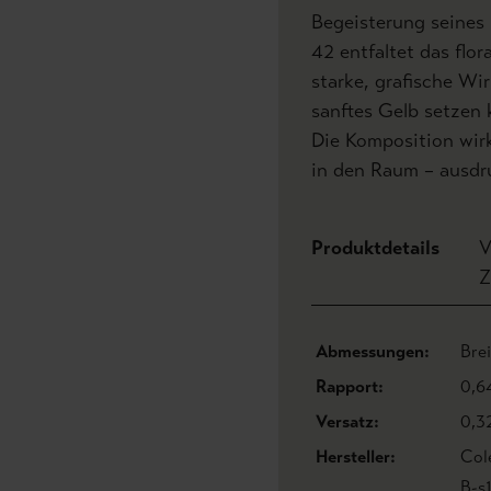
Begeisterung seines 
42 entfaltet das flo
starke, grafische Wi
sanftes Gelb setzen 
Die Komposition wirk
in den Raum – ausdru
Produktdetails
V
Z
Abmessungen:
Bre
Rapport:
0,6
Versatz:
0,3
Hersteller:
Col
B-s