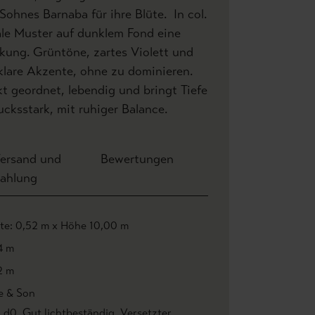
Sohnes Barnaba für ihre Blüte. In col.
rale Muster auf dunklem Fond eine
rkung. Grüntöne, zartes Violett und
klare Akzente, ohne zu dominieren.
t geordnet, lebendig und bringt Tiefe
cksstark, mit ruhiger Balance.
ersand und
Bewertungen
ahlung
ite: 0,52 m x Höhe 10,00 m
4 m
2 m
e & Son
1 d0
, Gut lichtbeständig
, Versetzter