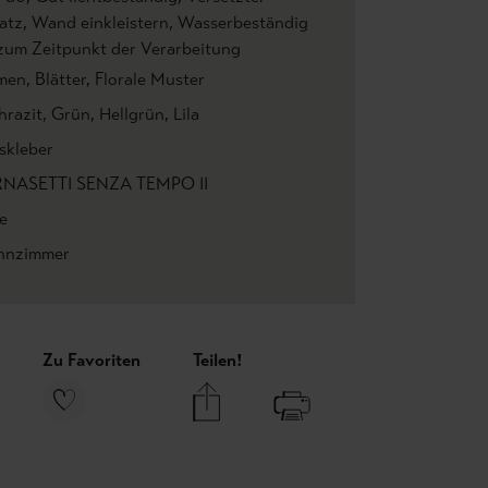
atz
, Wand einkleistern
, Wasserbeständig
 zum Zeitpunkt der Verarbeitung
men
, Blätter
, Florale Muster
hrazit
, Grün
, Hellgrün
, Lila
skleber
NASETTI SENZA TEMPO II
e
nzimmer
Zu Favoriten
Teilen!