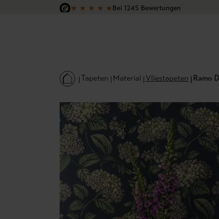
★
★
★
★
★
Bei 1245 Bewertungen
 Hauptinhalt springen
Zur Suche springen
Zur Hauptnavigation springen
Versandkostenfrei in Deutschland
Tapeten
Material
Vliestapeten
Ramo Di