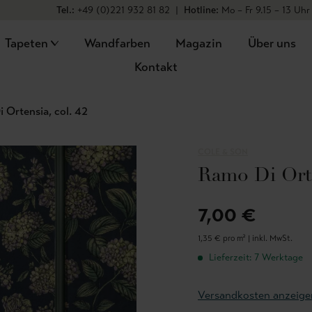
Tel.:
+49 (0)221 932 81 82
|
Hotline:
Mo – Fr 9.15 – 13 Uhr
Tapeten
Wandfarben
Magazin
Über uns
Kontakt
 Ortensia, col. 42
COLE & SON
Ramo Di Orte
7,00 €
1,35 € pro m² |
inkl. MwSt.
Lieferzeit: 7 Werktage
Versandkosten anzeige