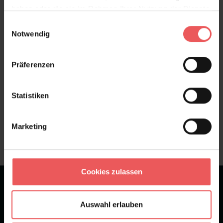
haben oder die sie im Rahmen Ihrer Nutzung der Dienste
Bewertungen
gesammelt haben.
Einwilligungsauswahl
Notwendig
FAQ
Teilen!
Präferenzen
Statistiken
Sie haben Fragen zum Produkt?
Frage stellen
Marketing
+49 (0)221 932 81 82
Cookies zulassen
★
★
★
★
★
Bei 1245 Bewertungen
Auswahl erlauben
Newsletter