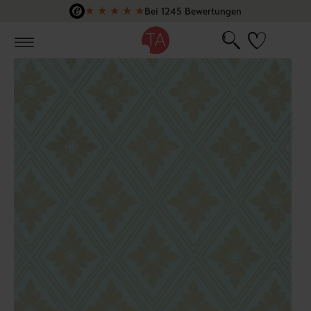
★
★
★
★
★
Bei 1245 Bewertungen
Zum Hauptinhalt springen