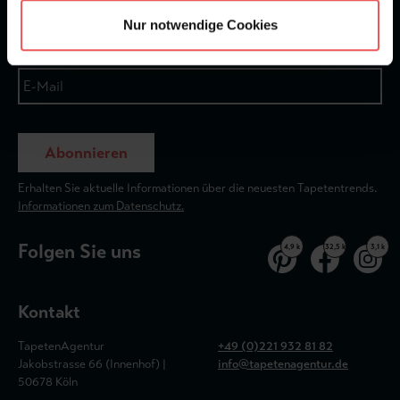
Nur notwendige Cookies
Abonnieren
Erhalten Sie aktuelle Informationen über die neuesten Tapetentrends.
Informationen zum Datenschutz.
Folgen Sie uns
4,9 k
32,5 k
3,1 k
Kontakt
TapetenAgentur
+49 (0)221 932 81 82
Jakobstrasse 66 (Innenhof) |
info@tapetenagentur.de
50678 Köln