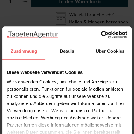
In den Warenkorb
Wie viel brauche ich?
Rollen & Mengen berechnen
Die Tapete Ranelagh, col.47, ist eine moderne
Zustimmung
Details
Über Cookies
Adaption eines neoklassizistischen Designs. Feine
Diamantformen und zurückhaltende Blattmotive
ergeben ein strukturiertes Muster, das Eleganz mit
Diese Webseite verwendet Cookies
einer leichten, dekorativen Note verbindet.
Wir verwenden Cookies, um Inhalte und Anzeigen zu
Grundfarbe: Teresa’s Green 236
personalisieren, Funktionen für soziale Medien anbieten
Druckfarben: Bespoke Metallic, Bespoke Metallic
zu können und die Zugriffe auf unsere Website zu
analysieren. Außerdem geben wir Informationen zu Ihrer
Produktdetails
Verwendung unserer Website an unsere Partner für
soziale Medien, Werbung und Analysen weiter. Unsere
Versand & Zahlung
Partner führen diese Informationen möglicherweise mit
weiteren Daten zusammen, die Sie ihnen bereitgestellt