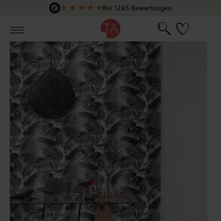
★
★
★
★
★
Bei 1245 Bewertungen
Zum Hauptinhalt springen