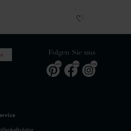
Folgen Sie uns
en
4,9 k
32,5 k
3,1 k
ervice
ollenkalkulator