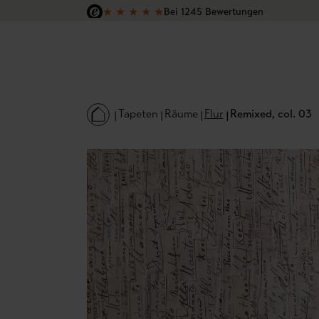
★
★
★
★
★
Bei 1245 Bewertungen
 Hauptinhalt springen
Zur Suche springen
Zur Hauptnavigation springen
Versandkostenfrei in Deutschland
Tapeten
Räume
Flur
Remixed, col. 03