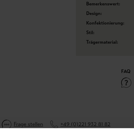
Bemerkenswert:
Design:
Konfektionierung:
Stil:
Trägermaterial:
FAQ
Frage stellen
+49 (0)221 932 81 82