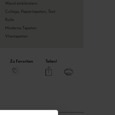
Wand einkleistern
Collage
, Papiertapeten
, Text
Rolle
Moderne Tapeten
Vliestapeten
Zu Favoriten
Teilen!