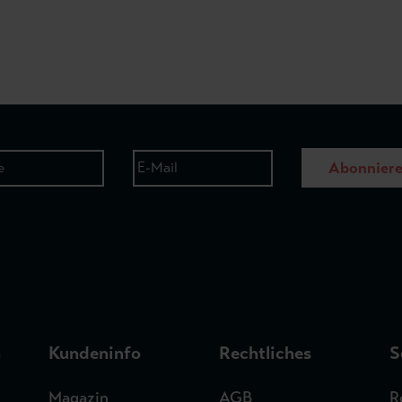
Abonnier
n
Kundeninfo
Rechtliches
S
Magazin
AGB
R