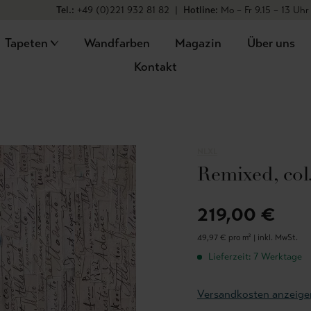
Tel.:
+49 (0)221 932 81 82
|
Hotline:
Mo – Fr 9.15 – 13 Uhr
Tapeten
Wandfarben
Magazin
Über uns
Kontakt
NLXL
Remixed, col
219,00 €
49,97 € pro m² |
inkl. MwSt.
Lieferzeit: 7 Werktage
Versandkosten anzeige