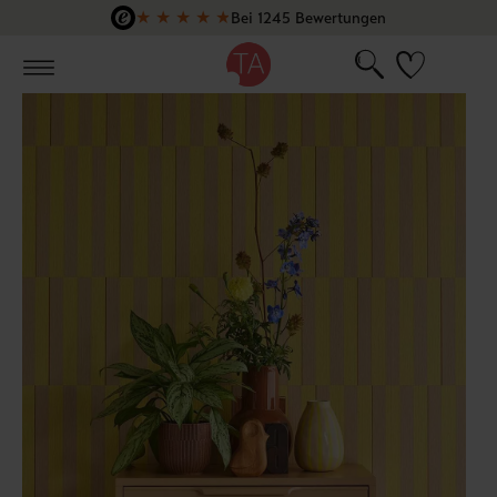
★
★
★
★
★
Bei 1245 Bewertungen
Zum Hauptinhalt springen