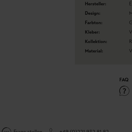
Hersteller:
E
Design:
M
Farbton:
G
Kleber:
V
Kollektion:
R
Material:
V
FAQ
Frage stellen
+49 (0)221 932 81 82