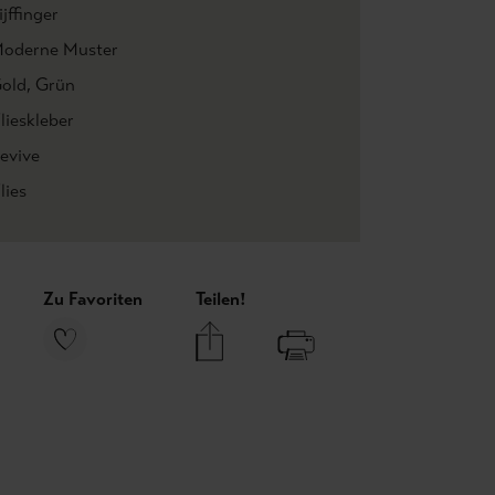
ijffinger
oderne Muster
old
, Grün
lieskleber
evive
lies
Zu Favoriten
Teilen!