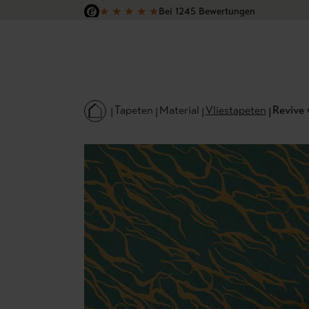
★
★
★
★
★
Bei 1245 Bewertungen
 Hauptinhalt springen
Zur Suche springen
Zur Hauptnavigation springen
Versandkostenfrei in Deutschland
Tapeten
Material
Vliestapeten
Revive 