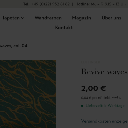
Tel.:
+49 (0)221 932 81 82
|
Hotline:
Mo – Fr 9.15 – 13 Uhr
Tapeten
Wandfarben
Magazin
Über uns
Kontakt
waves, col. 04
EIJFFINGER
Revive waves,
2,00 €
0,04 € pro m² |
inkl. MwSt.
Lieferzeit: 5 Werktage
Versandkosten anzeige