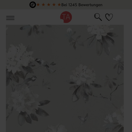
★
★
★
★
★
Bei 1245 Bewertungen
Zum Hauptinhalt springen