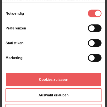
haben oder die sie im Rahmen Ihrer Nutzung der Dienste
gesammelt haben.
Einwilligungsauswahl
Notwendig
Rhodera, col.03
Präferenzen
90,59 €
Statistiken
Marketing
Cookies zulassen
Auswahl erlauben