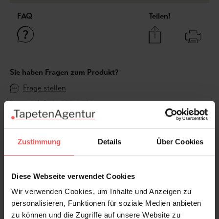
FAQ
Teilen!
Sie haben Fragen zum Produkt?
Frage stellen
+49 (0)221 932 81 82
Zustimmung
Details
Über Cookies
Produktgalerie überspringen
Varianten
Diese Webseite verwendet Cookies
Wir verwenden Cookies, um Inhalte und Anzeigen zu
personalisieren, Funktionen für soziale Medien anbieten
zu können und die Zugriffe auf unsere Website zu