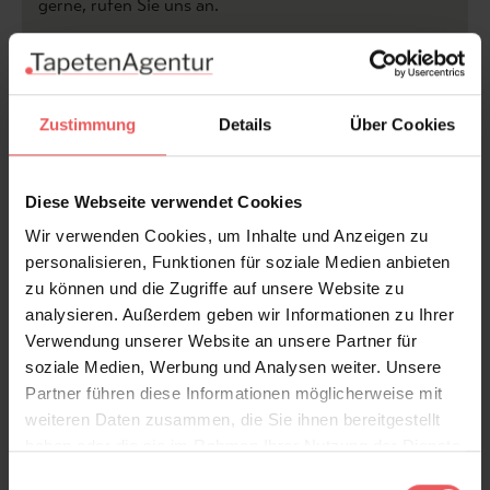
gerne, rufen Sie uns an.
zur Kollektion Tecnografica >>
Zustimmung
Details
Über Cookies
...mehr aus der Kollektion |
"Shabby Chic"...
Diese Webseite verwendet Cookies
Wir verwenden Cookies, um Inhalte und Anzeigen zu
personalisieren, Funktionen für soziale Medien anbieten
Produktdetails
zu können und die Zugriffe auf unsere Website zu
analysieren. Außerdem geben wir Informationen zu Ihrer
Versand & Zahlung
Verwendung unserer Website an unsere Partner für
soziale Medien, Werbung und Analysen weiter. Unsere
Bewertungen
Partner führen diese Informationen möglicherweise mit
weiteren Daten zusammen, die Sie ihnen bereitgestellt
haben oder die sie im Rahmen Ihrer Nutzung der Dienste
FAQ
Teilen!
gesammelt haben.
Einwilligungsauswahl