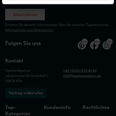
Abonnieren
Erhalten Sie aktuelle Informationen über die neuesten Tapetentrends.
Informationen zum Datenschutz.
Folgen Sie uns
4,9 k
32,5 k
3,1 k
Kontakt
TapetenAgentur
+49 (0)221 932 81 82
Jakobstrasse 66 (Innenhof) |
info@tapetenagentur.de
50678 Köln
Vertrag widerrufen
Top-
Kundeninfo
Rechtliches
Kategorien