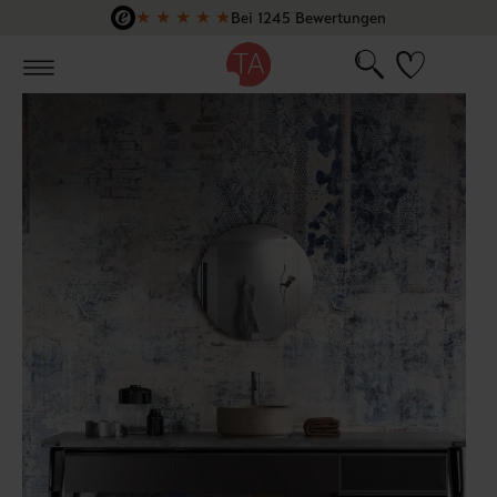
★
★
★
★
★
Bei 1245 Bewertungen
Zum Hauptinhalt springen