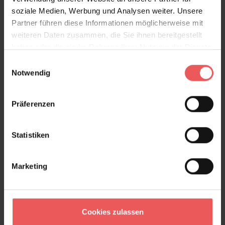
Bewertungen
soziale Medien, Werbung und Analysen weiter. Unsere
Partner führen diese Informationen möglicherweise mit
weiteren Daten zusammen, die Sie ihnen bereitgestellt
FAQ
Teilen!
haben oder die sie im Rahmen Ihrer Nutzung der Dienste
gesammelt haben.
Einwilligungsauswahl
Notwendig
Sie haben Fragen zum Produkt?
Präferenzen
Frage stellen
+49 (0)221 932 81 82
Statistiken
Marketing
Produktgalerie überspringen
Varianten
Cookies zulassen