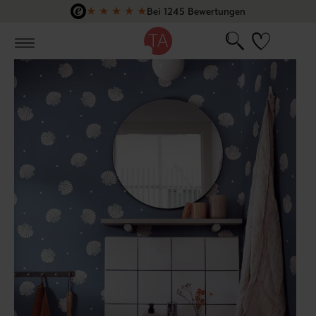
★
★
★
★
★
Bei 1245 Bewertungen
Zum Hauptinhalt springen