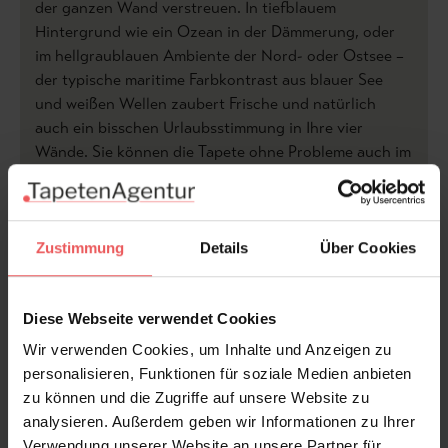
der ganzen Wand verstreuen. In tiefblauem
Hintergrund wie ein Ozean in der Dämmerung, oder
im hellgraublauen Ambiente der Nord- oder Ostsee –
der typische maritime Farbkontrast aus blauer See
und weißen Wellen zaubert Frische und natürlich
auch ein bisschen Urlaubsstimmung in Ihre vier
Wände. Sie können die Tapete ohne Probleme auch im
Badezimmer verkleben. Sie ist waschbeständig und
auch direkte Sonneneinstrahlung lässt die Farben
nicht verblassen.
Zustimmung
Details
Über Cookies
Diese Webseite verwendet Cookies
Produktdetails
Wir verwenden Cookies, um Inhalte und Anzeigen zu
personalisieren, Funktionen für soziale Medien anbieten
zu können und die Zugriffe auf unsere Website zu
Versand & Zahlung
analysieren. Außerdem geben wir Informationen zu Ihrer
Verwendung unserer Website an unsere Partner für