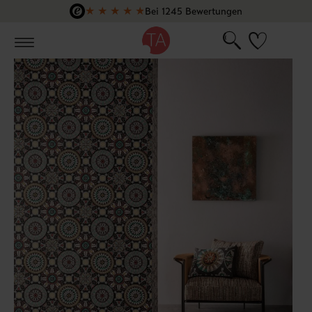
★
★
★
★
★
Bei 1245 Bewertungen
Zum Hauptinhalt springen