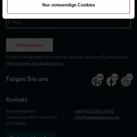
Nur notwendige Cookies
Abonnieren
Erhalten Sie aktuelle Informationen über die neuesten Tapetentrends.
Informationen zum Datenschutz.
Folgen Sie uns
4,9 k
32,5 k
3,1 k
Kontakt
TapetenAgentur
+49 (0)221 932 81 82
Jakobstrasse 66 (Innenhof) |
info@tapetenagentur.de
50678 Köln