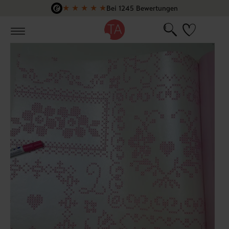
★
★
★
★
★
Bei 1245 Bewertungen
Zum Hauptinhalt springen