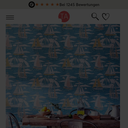
★
★
★
★
★
Bei 1245 Bewertungen
Zum Hauptinhalt springen