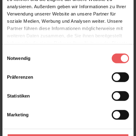
analysieren. Außerdem geben wir Informationen zu Ihrer
Kinderzimmer, Ferienhäuser, Wohnbereiche oder alle
Verwendung unserer Website an unsere Partner für
Räume, die eine frische maritime Note erhalten sollen.
soziale Medien, Werbung und Analysen weiter. Unsere
Die Designer-Tapete bringt Sommerstimmung,
Partner führen diese Informationen möglicherweise mit
Abenteuerlust und entspannte Küstenromantik in
weiteren Daten zusammen, die Sie ihnen bereitgestellt
moderne wie klassische Interieurs.
haben oder die sie im Rahmen Ihrer Nutzung der Dienste
Produktdetails
gesammelt haben.
Einwilligungsauswahl
Notwendig
Versand & Zahlung
Präferenzen
Bewertungen
Statistiken
FAQ
Teilen!
Marketing